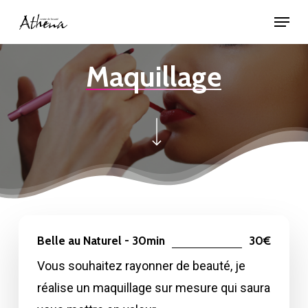
Skip
Menu
to
Close
main
Menu
Maquillage
content
Navigate to the next section
Belle au Naturel - 30min
30€
Vous souhaitez rayonner de beauté, je
réalise un maquillage sur mesure qui saura