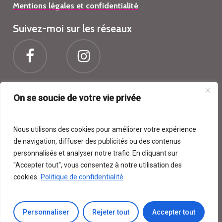
Mentions légales et confidentialité
Suivez-moi sur les réseaux
On se soucie de votre vie privée
Centre de beauté Athena
14 Rue Georges Brassens, 11700 Pépieux
Nous utilisons des cookies pour améliorer votre expérience
Itinéraire
de navigation, diffuser des publicités ou des contenus
athena.nadia@gmail.com
personnalisés et analyser notre trafic. En cliquant sur
"Accepter tout", vous consentez à notre utilisation des
04 68 70 31 34
cookies.
Politique de confidentialité
©
2026
. Centre de beauté Athena une réalisation
Com’Personne
.
Personnaliser
Rejeter tout
Accepter tout