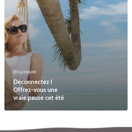
cet
été
Blog beauté
Déconnectez !
Offrez-vous une
vraie pause cet été