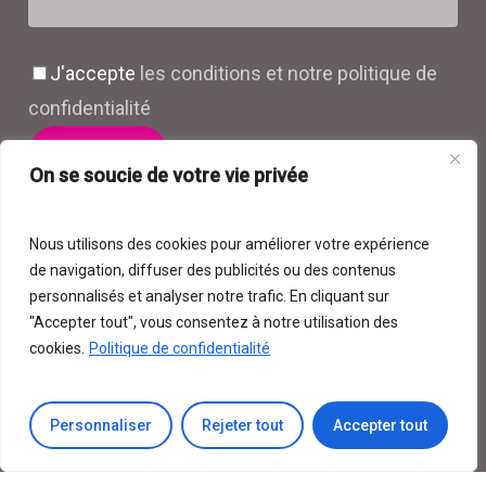
J'accepte
les conditions et notre politique de
confidentialité
On se soucie de votre vie privée
Plan du site
Nous utilisons des cookies pour améliorer votre expérience
de navigation, diffuser des publicités ou des contenus
Mentions légales et confidentialité
personnalisés et analyser notre trafic. En cliquant sur
"Accepter tout", vous consentez à notre utilisation des
Suivez-moi sur les réseaux
cookies.
Politique de confidentialité
Personnaliser
Rejeter tout
Accepter tout