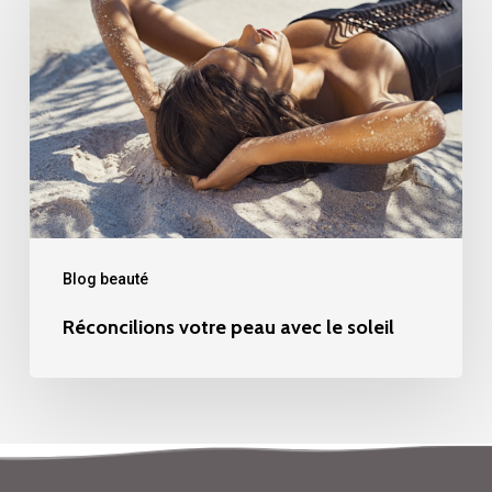
peau
avec
le
soleil
Blog beauté
Réconcilions votre peau avec le soleil