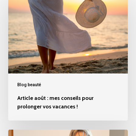
août
:
mes
conseils
pour
prolonger
vos
vacances
!
Blog beauté
Article août : mes conseils pour
prolonger vos vacances !
FACIALISTE