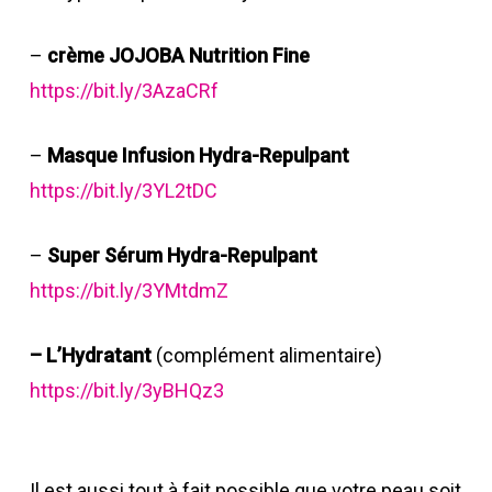
–
crème JOJOBA Nutrition Fine
https://bit.ly/3AzaCRf
–
Masque Infusion Hydra-Repulpant
https://bit.ly/3YL2tDC
–
Super Sérum Hydra-Repulpant
https://bit.ly/3YMtdmZ
–
L’Hydratant
(complément alimentaire)
https://bit.ly/3yBHQz3
Il est aussi tout à fait possible que votre peau soit