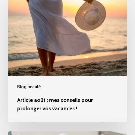
Article
août
:
mes
conseils
pour
prolonger
vos
vacances
!
Blog beauté
Article août : mes conseils pour
prolonger vos vacances !