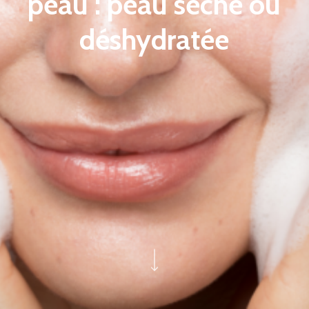
peau : peau sèche ou
déshydratée