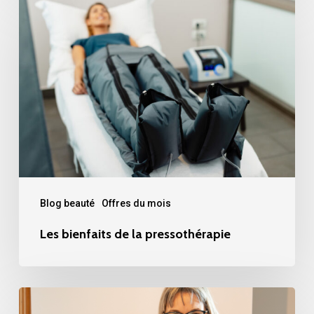
Les
bienfaits
de
la
pressothérapie
Blog beauté
Offres du mois
Les bienfaits de la pressothérapie
FACIALISTE